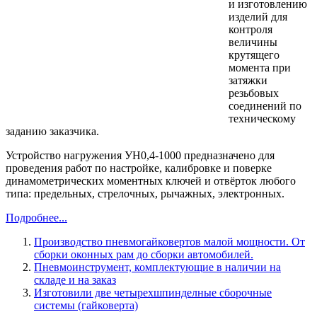
и изготовлению
изделий для
контроля
величины
крутящего
момента при
затяжки
резьбовых
соединений по
техническому
заданию заказчика.
Устройство нагружения УН0,4-1000 предназначено для
проведения работ по настройке, калибровке и поверке
динамометрических моментных ключей и отвёрток любого
типа: предельных, стрелочных, рычажных, электронных.
Подробнее...
Производство пневмогайковертов малой мощности. От
сборки оконных рам до сборки автомобилей.
Пневмоинструмент, комплектующие в наличии на
складе и на заказ
Изготовили две четырехшпинделные сборочные
системы (гайковерта)