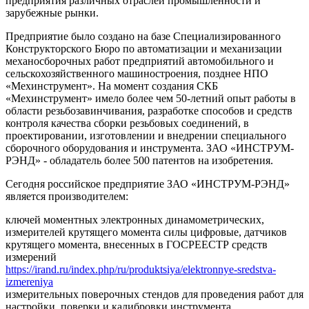
предприятия различных отраслей промышленности и
зарубежные рынки.
Предприятие было создано на базе Специализированного
Конструкторского Бюро по автоматизации и механизации
механосборочных работ предприятий автомобильного и
сельскохозяйственного машиностроения, позднее НПО
«Мехинструмент». На момент создания СКБ
«Мехинструмент» имело более чем 50-летний опыт работы в
области резьбозавинчивания, разработке способов и средств
контроля качества сборки резьбовых соединений, в
проектировании, изготовлении и внедрении специального
сборочного оборудования и инструмента. ЗАО «ИНСТРУМ-
РЭНД» - обладатель более 500 патентов на изобретения.
Сегодня российское предприятие ЗАО «ИНСТРУМ-РЭНД»
является производителем:
ключей моментных электронных динамометрических,
измерителей крутящего момента силы цифровые, датчиков
крутящего момента, внесенных в ГОСРЕЕСТР средств
измерений
https://irand.ru/index.php/ru/produktsiya/elektronnye-sredstva-
izmereniya
измерительных поверочных стендов для проведения работ для
настройки, поверки и калибровки инструмента