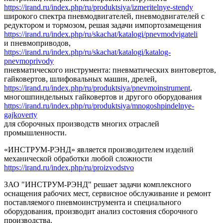
https://irand.ru/index.php/ru/produktsiya/izmeritelnye-stendy
широкого спектра пневмодвигателей, пневмодвигателей с
редуктором и тормозом, решая задачи импортозамещения
https://irand.ru/index.php/ru/skachat/katalogi/pnevmodvigateli
и пневмоприводов,
https://irand.ru/index.php/ru/skachat/katalogi/katalog-
pnevmoprivody
пневматического инструмента: пневматических винтовертов,
гайковертов, шлифовальных машин, дрелей,
https://irand.ru/index.php/ru/produktsiya/pnevmoinstrument
,
многошпиндельных гайковертов и другого оборудования
https://irand.ru/index.php/ru/produktsiya/mnogoshpindelnye-
gajkoverty
для сборочных производств многих отраслей
промышленности.
«ИНСТРУМ-РЭНД» является производителем изделий
механической обработки любой сложности
https://irand.ru/index.php/ru/proizvodstvo
ЗАО "ИНСТРУМ-РЭНД" решает задачи комплексного
оснащения рабочих мест, сервисное обслуживание и ремонт
поставляемого пневмоинструмента и специального
оборудования, производит анализ состояния сборочного
производства.